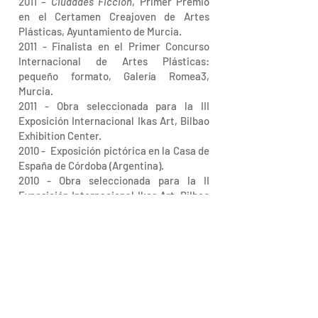
2011 –
Ciudades Ficción
, Primer Premio
en el Certamen Creajoven de Artes
Plásticas, Ayuntamiento de Murcia.
2011 - Finalista en el Primer Concurso
Internacional de Artes Plásticas:
pequeño formato, Galería Romea3,
Murcia.
2011 - Obra seleccionada para la III
Exposición Internacional Ikas Art, Bilbao
Exhibition Center.
2010 - Exposición pictórica en la Casa de
España de Córdoba (Argentina).
2010 - Obra seleccionada para la II
Exposición Internacional Ikas Art, Bilbao
Exhibition Center.
2009 – Primer Premio, XI Premio de
Pintura Joven Cámara de Murcia,
Cámara de Comercio de Murcia.
2008 - Premio a menores de 21 años, X
Premio de Pintura Joven Cámara de
Murcia, Cámara de Comercio de Murcia.
2008 - Premio a menores de 25 años,