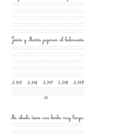
identidades no binarias e 
intergénero.  

La pieza se activa como 
dispositivo de escritura 
pública. Cada aportación se 
registra en hojas normalizadas 
que, al finalizar la muestra, 
se encuadernan para producir un 
cuaderno-archivo: una obra 
plural, documental y 
propositiva que muestra el 
tránsito desde el repertorio 
sesgado de partida hacia un 
léxico ampliado. Con objeto de 
facilitar la circulación del 
material, se genera también una 
versión digital, disponible 
para las personas participantes 