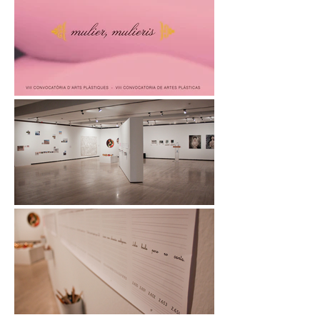
vacío relevante, y es que no 
hay prácticamente rastro de 
identidades no normativas (no 
binarias, intersex o 
intergénero); tampoco hay nada 
en esos cuadernos que permita a 
la infancia reconocer y nombrar 
esa diversidad. Esta doble 
ausencia (desbalance y borrado) 
no debe considerarse un detalle 
anecdótico porque en edades 
tempranas, la repetición 
sostenida de frases modela 
expectativas y posibilidades de 
identificación.:“On ne naît pas 
femme: on le devient.” 
(Beauvoir, 1949/2010, p. 285).

A partir de un corpus de frases 