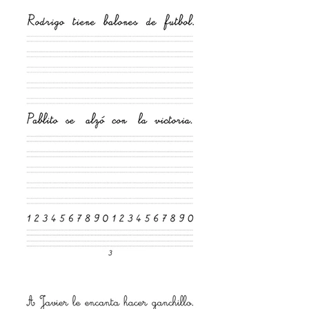
recogidas de distintos 
materiales didácticos, se 
diseña un cuadernillo artístico 
inspirado en la estética de los 
Cuadernos Rubio. Por un lado, 
el cuadernillo exhibe las 
frases originales, evidenciando 
tanto la sobrerrepresentación 
masculina como la inexistencia 
de formulaciones que incluyan 
identidades intergénero/no 
binarias. Por otro, se invita a 
las y los visitantes a 
intervenir el cuadernillo: en 
lugar de copiar, deben proponer 
nuevas frases que desactiven 
estereotipos y abran el 
repertorio de sujetos posibles, 
incluyendo explícitamente 