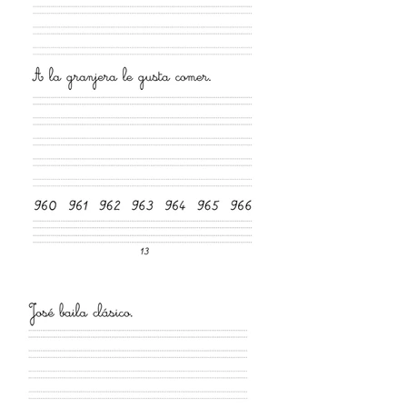
que lo soliciten. Este 
procedimiento prolonga la obra 
más allá del tiempo expositivo, 
favoreciendo usos docentes 
posteriores y relecturas 
críticas. Se subraya así que 
copiar puede ser un ejercicio 
de aprendizaje sin replicar 
sesgos, y que la alfabetización 
lingüística debe acompañarse de 
una alfabetización relacional y 
ética. 

Beauvoir, S. de. (2010). El 
segundo sexo (Trans. A. M. 
Martín). Cátedra. (Trabajo 
original publicado en 1949).