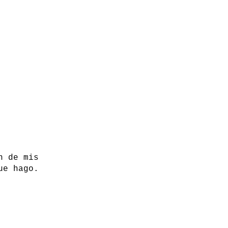
n de mis
ue hago.